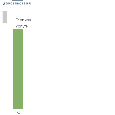
Главная
Услуги
Переработка
и
утилизация
мусора
Строительные
работы
Вывоз
мусора
Благоустройство
Реализация
продукции
Аренда
спецтехники
О