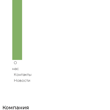
мусора
Строительные 
работы
Вывоз 
мусора
Благоустройство
Реализация 
продукции
Аренда 
спецтехники
О 
нас
Контакты
Новости
Компания