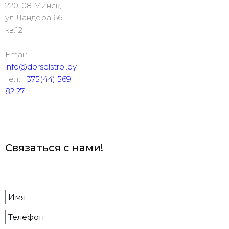
220108 Минск,
ул.Ландера 66,
кв.12
Email:
info@dorselstroi.by
тел.
+375(44) 569
82 27
Связаться с нами!