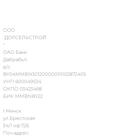
ООО
”ДОРСЕЛЬСТРОЙ
“
ОАО Банк
Дабрабыт,
р/с
BY04MMBN30120000010102872405
УНП 600049534
ОКПО 03423468
БИК MMBNBY22
г.Минск
ул.Брестская
34/1 оф.72Б
Поч.адрес: