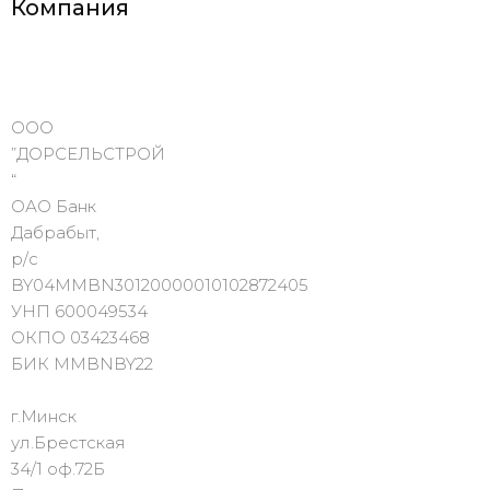
Компания
ООО
”ДОРСЕЛЬСТРОЙ
“
ОАО Банк
Дабрабыт,
р/с
BY04MMBN30120000010102872405
УНП 600049534
ОКПО 03423468
БИК MMBNBY22
г.Минск
ул.Брестская
34/1 оф.72Б