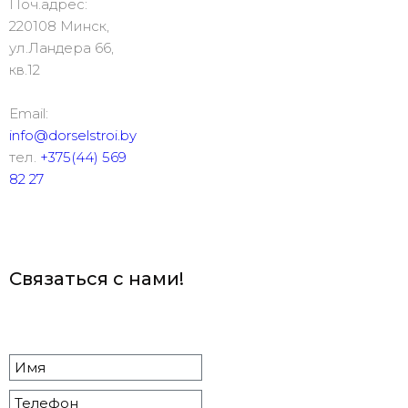
Поч.адрес:
220108 Минск,
ул.Ландера 66,
кв.12
Email:
info@dorselstroi.by
тел.
+375(44) 569
82 27
Связаться с нами!