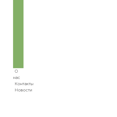
утилизация 
мусора
Строительные 
работы
Вывоз 
мусора
Благоустройство
Реализация 
продукции
Аренда 
спецтехники
О 
нас
Контакты
Новости