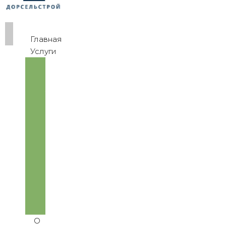
Главная
Услуги
Переработка
и
утилизация
мусора
Строительные
работы
Вывоз
мусора
Благоустройство
Реализация
продукции
Аренда
спецтехники
О